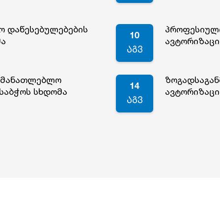
ო დაწესებულებების
პროფესიული
10
მა
ავტორიზაცი
აგვ
ანმანათლებლო
ზოგადსაგა
14
 საბჭოს სხდომა
ავტორიზაცი
აგვ